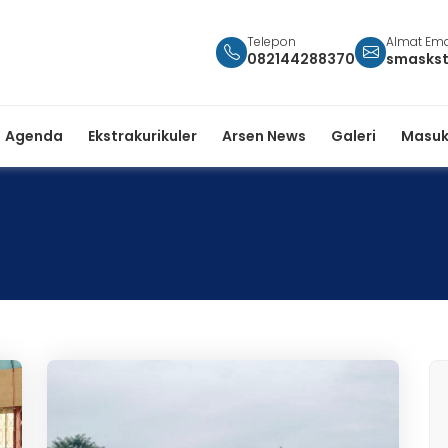
Telepon
Almat Ema
082144288370
smasks
Agenda
Ekstrakurikuler
Arsen News
Galeri
Masuk