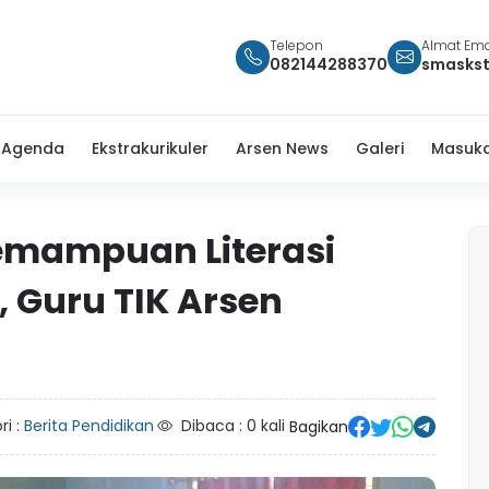
Telepon
Almat Ema
082144288370
smasks
Agenda
Ekstrakurikuler
Arsen News
Galeri
Masuka
mampuan Literasi
k, Guru TIK Arsen
ri :
Berita Pendidikan
Dibaca : 0 kali
Bagikan