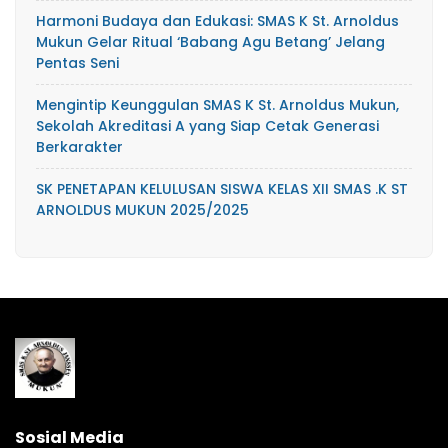
Harmoni Budaya dan Edukasi: SMAS K St. Arnoldus
Mukun Gelar Ritual ‘Babang Agu Betang’ Jelang
Pentas Seni
Mengintip Keunggulan SMAS K St. Arnoldus Mukun,
Sekolah Akreditasi A yang Siap Cetak Generasi
Berkarakter
SK PENETAPAN KELULUSAN SISWA KELAS XII SMAS .K ST
ARNOLDUS MUKUN 2025/2025
Sosial Media