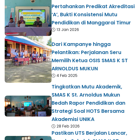
Pertahankan Predikat Akreditasi
‘A’, Bukti Konsistensi Mutu
Pendidikan di Manggarai Timur
13 Jan 2026
Dari Kampanye hingga
Pelantikan: Perjalanan Seru
Memilih Ketua OSIS SMAS K ST
ARNOLDUS MUKUN
4 Feb 2025
Tingkatkan Mutu Akademik,
SMAS K St. Arnoldus Mukun
Bedah Rapor Pendidikan dan
Strategi Soal HOTS Bersama
Akademisi UNIKA
28 Feb 2026
Pastikan UTS Berjalan Lancar,