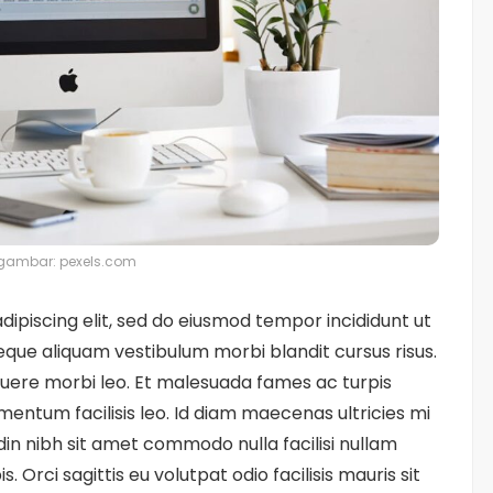
gambar: pexels.com
ipiscing elit, sed do eiusmod tempor incididunt ut
eque aliquam vestibulum morbi blandit cursus risus.
uere morbi leo. Et malesuada fames ac turpis
entum facilisis leo. Id diam maecenas ultricies mi
udin nibh sit amet commodo nulla facilisi nullam
. Orci sagittis eu volutpat odio facilisis mauris sit