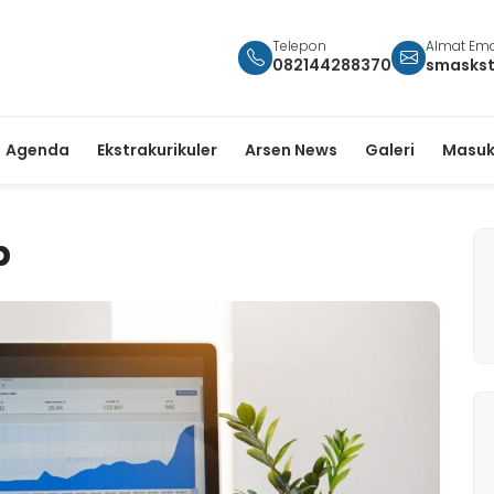
Telepon
Almat Ema
082144288370
smasks
Agenda
Ekstrakurikuler
Arsen News
Galeri
Masuk
b