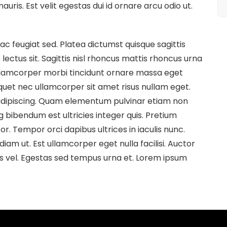
ris. Est velit egestas dui id ornare arcu odio ut.
c feugiat sed. Platea dictumst quisque sagittis
 lectus sit. Sagittis nisl rhoncus mattis rhoncus urna
Ullamcorper morbi tincidunt ornare massa eget
quet nec ullamcorper sit amet risus nullam eget.
t adipiscing. Quam elementum pulvinar etiam non
g bibendum est ultricies integer quis. Pretium
r. Tempor orci dapibus ultrices in iaculis nunc.
diam ut. Est ullamcorper eget nulla facilisi. Auctor
s vel. Egestas sed tempus urna et. Lorem ipsum