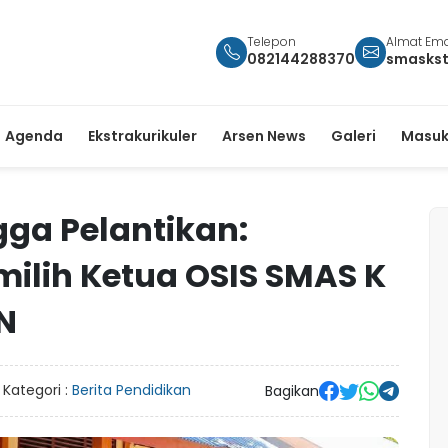
Telepon
Almat Ema
082144288370
smasks
Agenda
Ekstrakurikuler
Arsen News
Galeri
Masuk
ga Pelantikan:
milih Ketua OSIS SMAS K
N
Kategori :
Berita Pendidikan
Bagikan