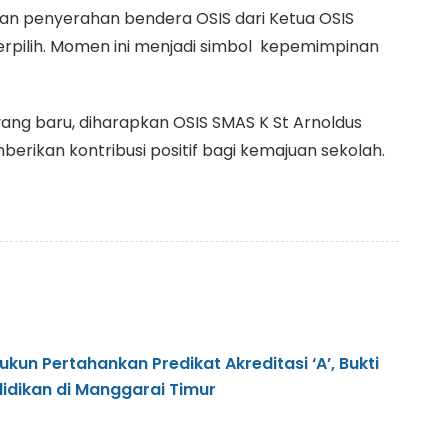
gan penyerahan bendera OSIS dari Ketua OSIS
rpilih. Momen ini menjadi simbol kepemimpinan
yang baru, diharapkan OSIS SMAS K St Arnoldus
ikan kontribusi positif bagi kemajuan sekolah.
ukun Pertahankan Predikat Akreditasi ‘A’, Bukti
didikan di Manggarai Timur