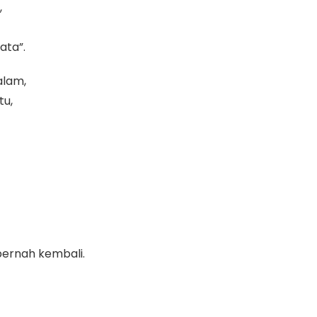
,
ta”.
alam,
tu,
pernah kembali.