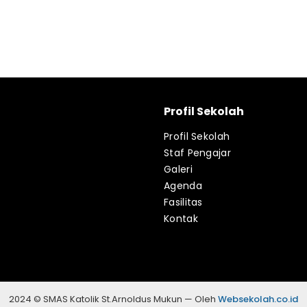
Profil Sekolah
Profil Sekolah
Staf Pengajar
Galeri
Agenda
Fasilitas
Kontak
2024 © SMAS Katolik St.Arnoldus Mukun — Oleh
Websekolah.co.id