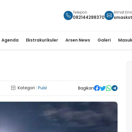
Telepon
Almat Ema
082144288370
smasks
Agenda
Ekstrakurikuler
Arsen News
Galeri
Masuk
Kategori :
Puisi
Bagikan