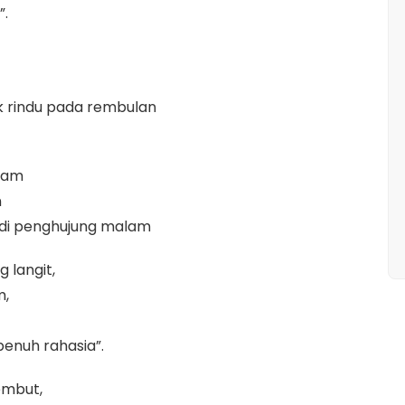
”.
ak rindu pada rembulan
lam
n
ai di penghujung malam
 langit,
m,
enuh rahasia”.
embut,