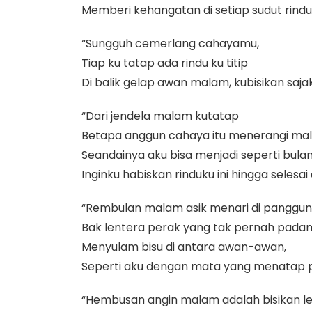
Memberi kehangatan di setiap sudut rindu
“Sungguh cemerlang cahayamu,
Tiap ku tatap ada rindu ku titip
Di balik gelap awan malam, kubisikan saj
“Dari jendela malam kutatap
Betapa anggun cahaya itu menerangi ma
Seandainya aku bisa menjadi seperti bula
Inginku habiskan rinduku ini hingga seles
“Rembulan malam asik menari di panggung
Bak lentera perak yang tak pernah pada
Menyulam bisu di antara awan-awan,
Seperti aku dengan mata yang menatap p
“Hembusan angin malam adalah bisikan l