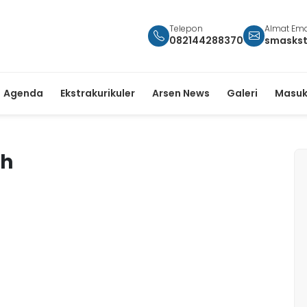
Telepon
Almat Ema
082144288370
smasks
Agenda
Ekstrakurikuler
Arsen News
Galeri
Masuk
ah