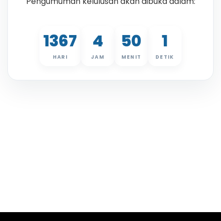
Pengumuman kelulusan akan dibuka dalam:
1367
4
50
1
HARI
JAM
MENIT
DETIK