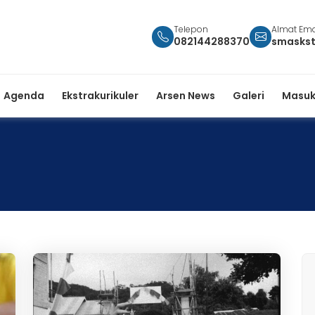
Telepon
Almat Ema
082144288370
smasks
Agenda
Ekstrakurikuler
Arsen News
Galeri
Masuk